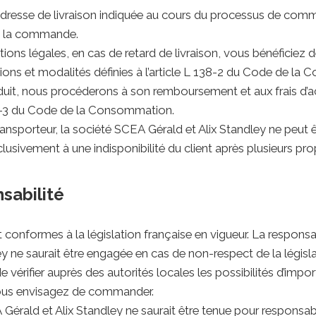
l’adresse de livraison indiquée au cours du processus de comm
de la commande.
s légales, en cas de retard de livraison, vous bénéficiez de 
ns et modalités définies à l’article L 138-2 du Code de la 
uit, nous procéderons à son remboursement et aux frais d’
138-3 du Code de la Consommation.
transporteur, la société SCEA Gérald et Alix Standley ne peut
clusivement à une indisponibilité du client après plusieurs p
nsabilité
conformes à la législation française en vigueur. La responsab
y ne saurait être engagée en cas de non-respect de la législ
 de vérifier auprès des autorités locales les possibilités d’impor
vous envisagez de commander.
EA Gérald et Alix Standley ne saurait être tenue pour respo