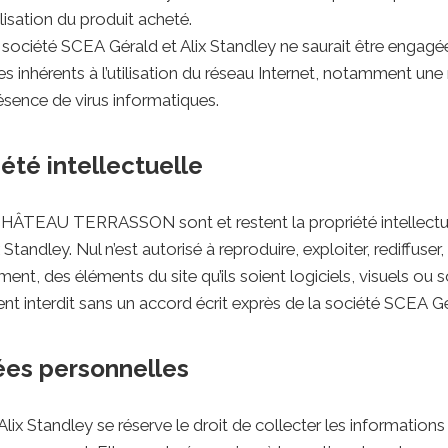
lisation du produit acheté.
la société SCEA Gérald et Alix Standley ne saurait être engagé
nhérents à l’utilisation du réseau Internet, notamment une 
résence de virus informatiques.
iété intellectuelle
CHÂTEAU TERRASSON sont et restent la propriété intellectuel
tandley. Nul n’est autorisé à reproduire, exploiter, rediffuser, 
ent, des éléments du site qu’ils soient logiciels, visuels ou 
nt interdit sans un accord écrit exprès de la société SCEA Gé
ées personnelles
lix Standley se réserve le droit de collecter les informations