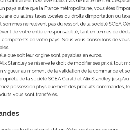
n contraire et hors éventuels frais de traitement et d’expédi
 pays autre que la France métropolitaine, vous êtes l’impor
uane ou autres taxes locales ou droits d’importation ou taxe
 et sommes ne relèvent pas du ressort de la société SCEA Géral
lèvent de votre entière responsabilité, tant en termes de déc
s compétents de votre pays. Nous vous conseillons de vous 
ales.
e que soit leur origine sont payables en euros.
lix Standley se réserve le droit de modifier ses prix à tout 
f en vigueur au moment de la validation de la commande et sou
ropriété de la société SCEA Gérald et Alix Standley jusqu’au
renez possession physiquement des produits commandés, les
its vous sont transférés.
mandes
e sur le site internet : https://chateauterrasson.com