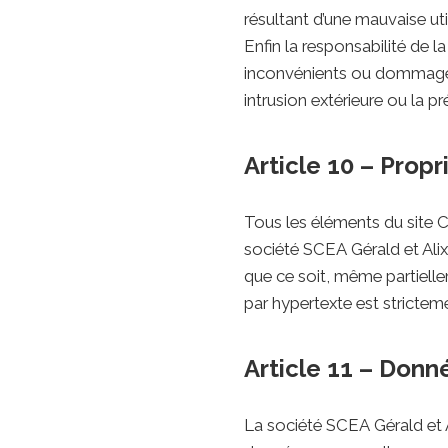
résultant d’une mauvaise uti
Enfin la responsabilité de 
inconvénients ou dommages i
intrusion extérieure ou la p
Article 10 – Propr
Tous les éléments du site 
société SCEA Gérald et Alix S
que ce soit, même partiellem
par hypertexte est stricteme
Article 11 – Donn
La société SCEA Gérald et A