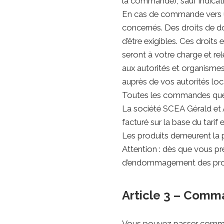
la commande), sauf indicatio
En cas de commande vers un
concernés. Des droits de do
d’être exigibles. Ces droits
seront à votre charge et re
aux autorités et organisme
auprès de vos autorités loc
Toutes les commandes quell
La société SCEA Gérald et A
facturé sur la base du tari
Les produits demeurent la p
Attention : dès que vous p
d’endommagement des produ
Article 3 – Com
Vous pouvez passer command