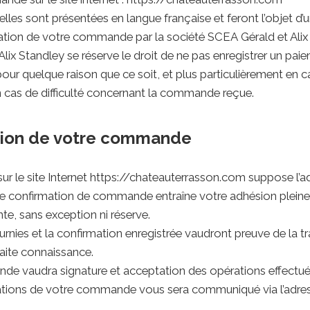
lles sont présentées en langue française et feront l’objet d’
ation de votre commande par la société SCEA Gérald et Alix 
lix Standley se réserve le droit de ne pas enregistrer un pai
r quelque raison que ce soit, et plus particulièrement en 
 cas de difficulté concernant la commande reçue.
dation de votre commande
r le site Internet https://chateauterrasson.com suppose l’a
e confirmation de commande entraîne votre adhésion pleine 
te, sans exception ni réserve.
nies et la confirmation enregistrée vaudront preuve de la tr
aite connaissance.
e vaudra signature et acceptation des opérations effectué
mations de votre commande vous sera communiqué via l’adres