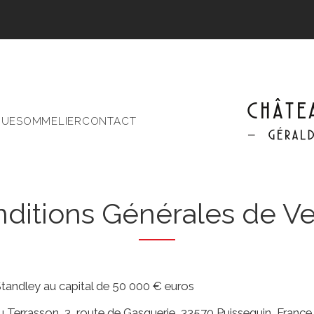
r
QUE
SOMMELIER
CONTACT
ditions Générales de V
Standley au capital de 50 000 € euros
u Terrasson, 3, route de Gasquerie, 33570 Puisseguin, France